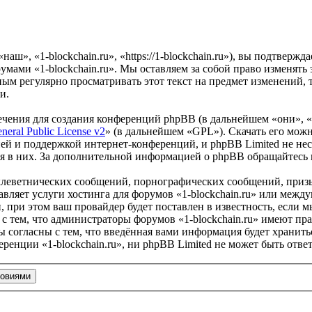
наш», «1-blockchain.ru», «https://1-blockchain.ru»), вы подтвер
румами «1-blockchain.ru». Мы оставляем за собой право изменять
ым регулярно просматривать этот текст на предмет изменений, т
и.
чения для создания конференций phpBB (в дальнейшем «они», 
eral Public License v2
» (в дальнейшем «GPL»). Скачать его мож
ей и поддержкой интернет-конференций, и phpBB Limited не нес
ия в них. За дополнительной информацией о phpBB обращайтесь
клеветнических сообщений, порнографических сообщений, приз
авляет услуги хостинга для форумов «1-blockchain.ru» или меж
при этом ваш провайдер будет поставлен в известность, если м
с тем, что администраторы форумов «1-blockchain.ru» имеют пра
 согласны с тем, что введённая вами информация будет хранитьс
енции «1-blockchain.ru», ни phpBB Limited не может быть ответ