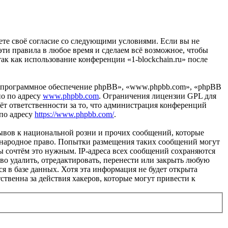
ждаете своё согласие со следующими условиями. Если вы не
 эти правила в любое время и сделаем всё возможное, чтобы
ак как использование конференции «1-blockchain.ru» после
«программное обеспечение phpBB», «www.phpbb.com», «phpBB
но по адресу
www.phpbb.com
. Ограничения лицензии GPL для
ёт ответственности за то, что администрация конференций
 по адресу
https://www.phpbb.com/
.
ывов к национальной розни и прочих сообщений, которые
дународное право. Попытки размещения таких сообщений могут
ы сочтём это нужным. IP-адреса всех сообщений сохраняются
во удалить, отредактировать, перенести или закрыть любую
я в базе данных. Хотя эта информация не будет открыта
ственна за действия хакеров, которые могут привести к